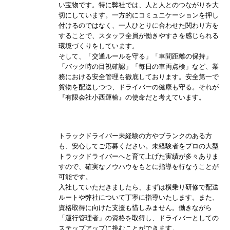
い宝物です。特に弊社では、人と人とのつながりを大
切にしています。一方的にコミュニケーションを押し
付けるのではなく、一人ひとりに合わせた関わり方を
することで、スタッフ全員が働きやすさを感じられる
環境づくりをしています。
そして、「交通ルールを守る」「車間距離の保持」
「バック時の目視確認」「毎日の車両点検」など、業
務における安全管理も徹底しております。安全第一で
貨物を配送しつつ、ドライバーの健康も守る。それが
『有限会社小西運輸』の使命だと考えています。
トラックドライバー未経験の方やブランクのある方
も、安心してご応募ください。未経験者をプロの大型
トラックドライバーへと育て上げた実績が多々ありま
すので、確実なノウハウをもとに指導を行なうことが
可能です。
入社していただきましたら、まずは横乗り研修で配送
ルートや弊社について丁寧に指導いたします。また、
資格取得に向けた支援も惜しみません。働きながら
「運行管理者」の資格を取得し、ドライバーとしての
ステップアップに挑むことができます。