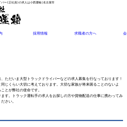
イバー(正社員)の求人は小西運輸|名古屋市
内
採用情報
求職者の方へ
会
Q&A
は、ただいま大型トラックドライバーなどの求人募集を行なっております！
と同じくらい大切に考えております。大切な家族が将来困ることのないよ
ることが弊社の使命です。
ります。トラック運転手の求人をお探しの方や貨物配送の仕事に携わってみ
ください。