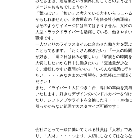
みなさまは、運送業という業界に対してどのようなイ
メージをおもちでしょうか？
「荒っぽい」「怖い」と考えている方もいらっしゃる
かもしれませんが、名古屋市の『有限会社小西運輸』
はそのようなイメージには当てはまりません。女性の
大型トラックドライバーも活躍している、働きやすい
職場です。
一人ひとりのライフスタイルに合わせた働き方を選ぶ
こともできます。「たくさん稼ぎたい」「一人の時間
が好き」「週２日は休みが欲しい」「家族との時間を
大切にしたいから日中に働きたい」「交通量が少な
く、運転しやすい夜間がいい」「いろんな場所に行き
たい」・・・みなさまのご希望を、お気軽にご相談く
ださい！
また、ドライバー１人につき１台、専用の車両を貸与
いたします。好きなデザインのハンドルカバーを付け
たり、シフトノブやライトを交換したり・・・車検に
引っかからない範囲でカスタマイズ可能です！
会社にとって一緒に働いてくれる社員は「人材」であ
り、「人財」・・・つまり、大切にしなくてはならな