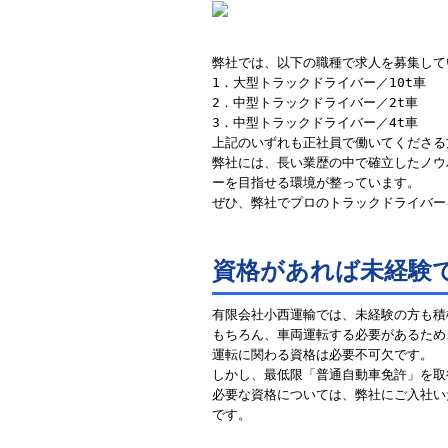
弊社では、以下の職種で求人を募集して
1．大型トラックドライバー／10t車
2．中型トラックドライバー／2t車
3．中型トラックドライバー／4t車
上記のいずれも正社員で働いてくださる
弊社には、長い業歴の中で確立したノウ
ーを目指せる環境が整っています。
ぜひ、弊社でプロのトラックドライバー
資格があれば未経験
有限会社小西運輸では、未経験の方も積
もちろん、車両運転する必要があるため
運転に関わる資格は必要不可欠です。
しかし、最低限「普通自動車免許」を取
必要な資格については、弊社にご入社い
です。