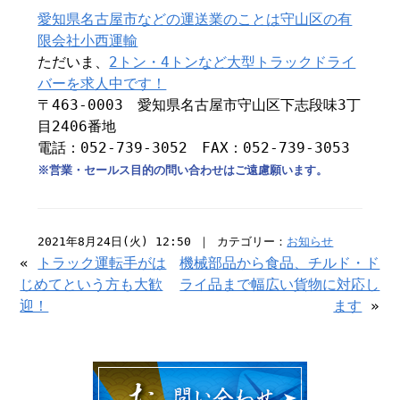
愛知県名古屋市などの運送業のことは守山区の有
限会社小西運輸
ただいま、
2トン・4トンなど大型トラックドライ
バーを求人中です！
〒463-0003 愛知県名古屋市守山区下志段味3丁
目2406番地
電話：052-739-3052 FAX：052-739-3053
※営業・セールス目的の問い合わせはご遠慮願います。
2021年8月24日(火) 12:50 ｜ カテゴリー：
お知らせ
«
トラック運転手がは
機械部品から食品、チルド・ド
じめてという方も大歓
ライ品まで幅広い貨物に対応し
迎！
ます
»